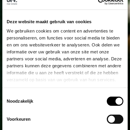
Deze website maakt gebruik van cookies
We gebruiken cookies om content en advertenties te
personaliseren, om functies voor social media te bieden
en om ons websiteverkeer te analyseren. Ook delen we
informatie over uw gebruik van onze site met onze
partners voor social media, adverteren en analyse. Deze
partners kunnen deze gegevens combineren met andere
informatie die u aan ze heeft verstrekt of die ze hebben
verzameld op basis van uw gebruik van hun services.
T
Noodzakelijk
o
e
s
Voorkeuren
t