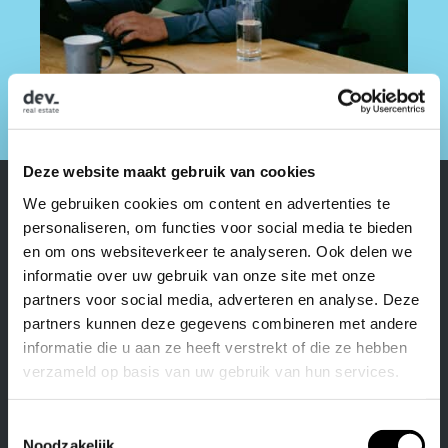
Deze website maakt gebruik van cookies
We gebruiken cookies om content en advertenties te
Kennisdelen
personaliseren, om functies voor social media te bieden
en om ons websiteverkeer te analyseren. Ook delen we
informatie over uw gebruik van onze site met onze
Bij onze Dev_academy draait het om
partners voor social media, adverteren en analyse. Deze
kennisdeling. Geen standaard cursus maar
partners kunnen deze gegevens combineren met andere
het uitwisselen van ervaringen en
informatie die u aan ze heeft verstrekt of die ze hebben
inzichten binnen ons team. Zo versterken
verzameld op basis van uw gebruik van hun services.
we elkaars werk en ons werkplezier. Dat we
hier bewust tijd voor maken zegt veel over
T
hoe we werken: met aandacht voor
Noodzakelijk