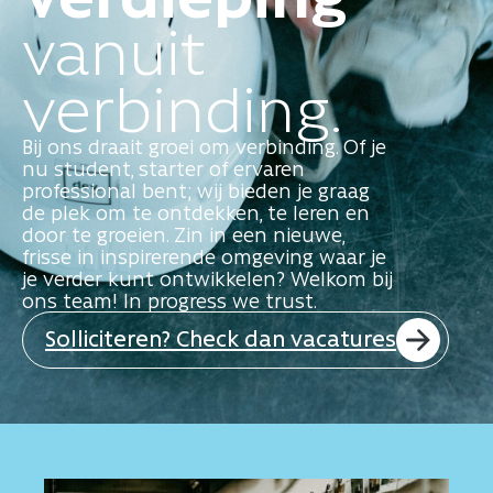
vanuit
verbinding.
Bij ons draait groei om verbinding. Of je
nu student, starter of ervaren
professional bent; wij bieden je graag
de plek om te ontdekken, te leren en
door te groeien. Zin in een nieuwe,
frisse in inspirerende omgeving waar je
je verder kunt ontwikkelen? Welkom bij
ons team! In progress we trust.
Solliciteren? Check dan vacatures