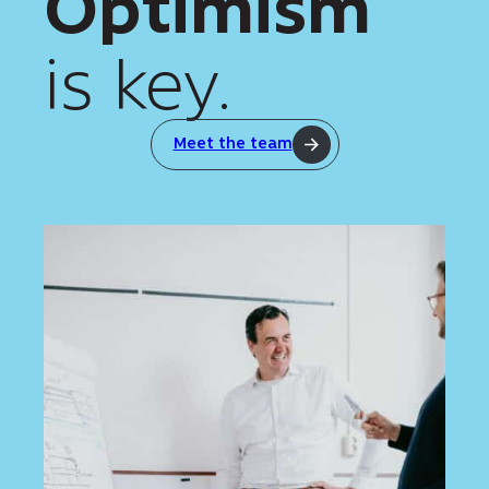
Optimism
is key.
Meet the team