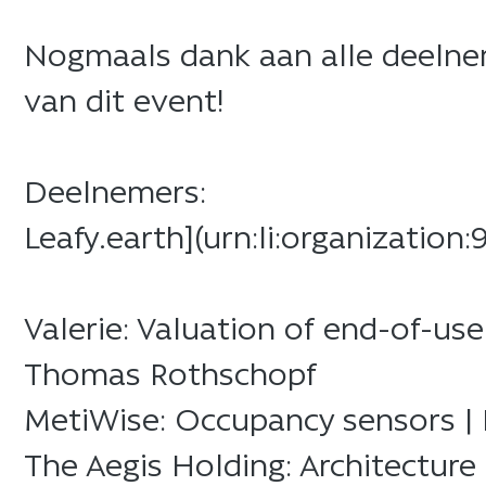
​Nogmaals dank aan alle deelne
van dit event!​
​Deelnemers:​
​Leafy.earth](urn:li:organizatio
​Valerie: Valuation of end-of-us
Thomas Rothschopf ​
​MetiWise: Occupancy sensors | 
​The Aegis Holding: Architectur