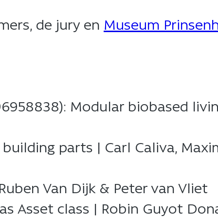
mers, de jury en
Museum Prinsenh
n:96958838): Modular biobased liv
e building parts | Carl Caliva, Ma
Ruben Van Dijk & Peter van Vliet​
e as Asset class | Robin Guyot Do