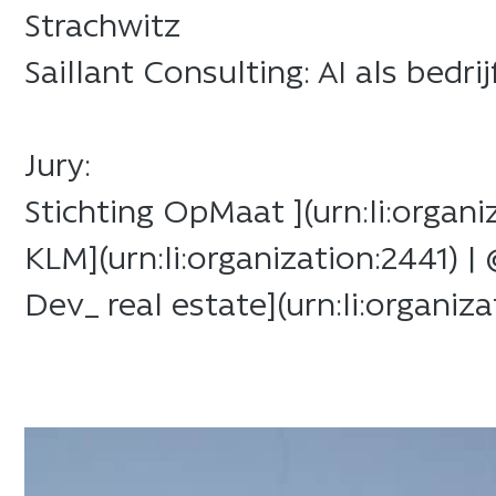
Strachwitz​
​Saillant Consulting: AI als bedr
​Jury:​
​Stichting OpMaat ](urn:li:orga
​KLM](urn:li:organization:2441) 
​Dev_ real estate](urn:li:organiz