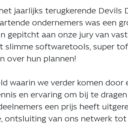
n het jaarlijks terugkerende Devil
rtende ondernemers was een groot
ijn gepitcht aan onze jury van vas
t slimme softwaretools, super t
n over hun plannen! ​
reld waarin we verder komen door 
nis en ervaring om bij te dragen 
 deelnemers een prijs heeft uitgere
, ontsluiting van ons netwerk tot 