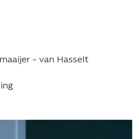
maaijer – van Hasselt​
sing