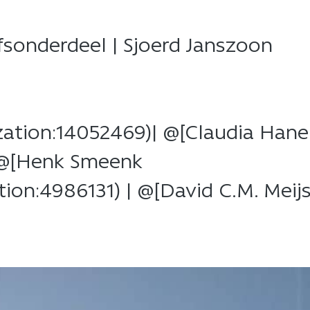
ijfsonderdeel | Sjoerd Janszoon​
nization:14052469)| @[Claudia Hane
| @[Henk Smeenk ​
ation:4986131) | @[David C.M. Meij