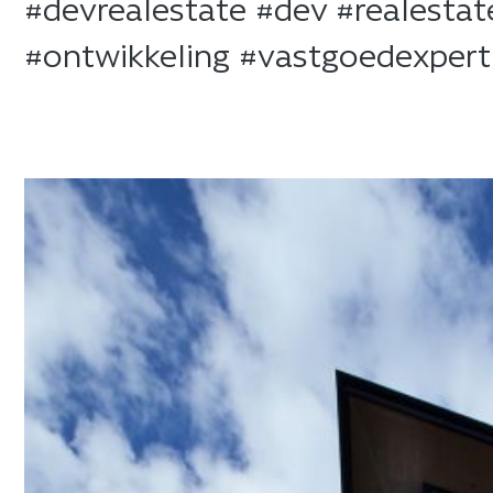
​#devrealestate #dev #realest
#ontwikkeling #vastgoedexper