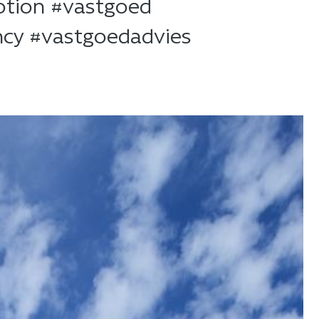
otion #vastgoed
ncy #vastgoedadvies