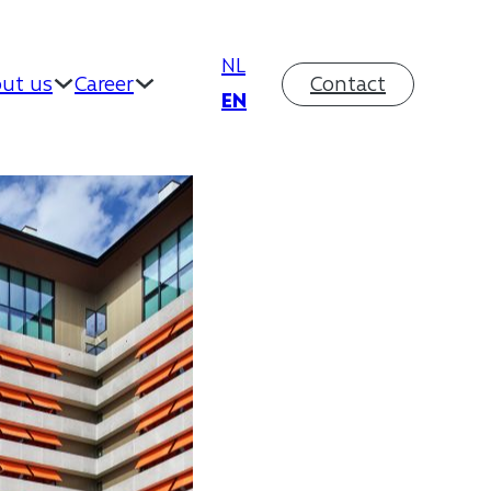
NL
ut us
Career
Contact
EN