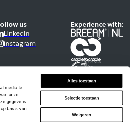
ollow us
Experience with:
LinkedIn
Instagram
Alles toestaan
al media te
 van onze
Selectie toestaan
deze gegevens
 op basis van
Weigeren
eral terms and conditions
Privacy statement
Cookies