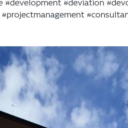
ate #development #deviation #dev
t #projectmanagement #consulta