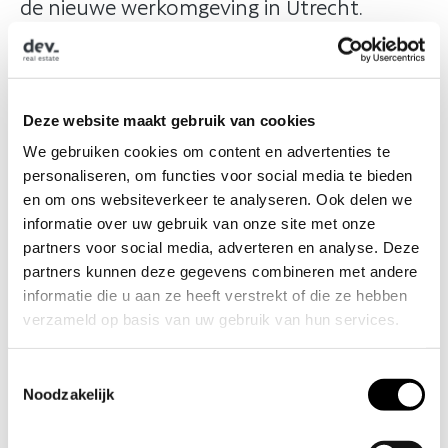
de nieuwe werkomgeving in Utrecht.​
​ ​
​David C.M. Meijsing en Esra van der Weijden
namen ons mee in het verhaal en over de
bouw. In vier maanden transformeerde
Deze website maakt gebruik van cookies
Hollandse Stijl 4.000 m² tot een nieuwe
kantooromgeving. Het resultaat mag er
We gebruiken cookies om content en advertenties te
zijn. Daarover snel meer.​
personaliseren, om functies voor social media te bieden
​ ​
en om ons websiteverkeer te analyseren. Ook delen we
​Dit overleg stond ook in het teken van
informatie over uw gebruik van onze site met onze
onze mijlpaal: Dev_ bestaat 12,5 jaar! Een
partners voor social media, adverteren en analyse. Deze
moment om samen terug te kijken. Op
partners kunnen deze gegevens combineren met andere
projecten, samenwerkingen en
informatie die u aan ze heeft verstrekt of die ze hebben
herinneringen die we met elkaar hebben
verzameld op basis van uw gebruik van hun services.
meegemaakt. Waaronder de samenwerking
met Brocacef, die al loopt sinds de
T
beginjaren van Dev_. Een passend
Noodzakelijk
o
projectbezoek bij dit bijzondere moment.​
e
s