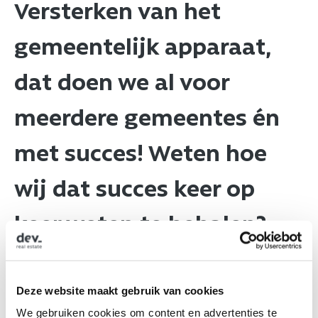
Versterken van het
gemeentelijk apparaat,
dat doen we al voor
meerdere gemeentes én
met succes! Weten hoe
wij dat succes keer op
keer weten te behalen?
Stuur snel een persoonlijk
bericht naar @[Caroliene
Deze website maakt gebruik van cookies
We gebruiken cookies om content en advertenties te