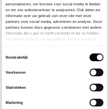
van Veen](urn:li:person:-
personaliseren, om functies voor social media te bieden
en om ons websiteverkeer te analyseren. Ook delen we
R536vgmrU) of @[David
informatie over uw gebruik van onze site met onze
partners voor social media, adverteren en analyse. Deze
Bouwer]
partners kunnen deze gegevens combineren met andere
informatie die u aan ze heeft verstrekt of die ze hebben
(urn:li:person:ToQzKZa0L
verzameld op basis van uw gebruik van hun services.
E) en spreek af op de
T
Noodzakelijk
o
@[PROVADA]
e
s
Voorkeuren
(urn:li:organization:27197
t
e
53)!
m
Statistieken
m
i
Marketing
n