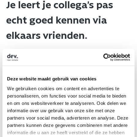
Je leert je collega’s pas
echt goed kennen via
elkaars vrienden.​
​Bij Dev geloven we dat het de mensen zijn
die ons bijzonder maken. Zij maken het
verschil. Met onze persoonlijke aanpak en
Deze website maakt gebruik van cookies
betrokkenheid bouwen we niet alleen aan
mooie projecten, maar vooral aan échte
We gebruiken cookies om content en advertenties te
verbindingen.​
personaliseren, om functies voor social media te bieden
​ ​
en om ons websiteverkeer te analyseren. Ook delen we
​Daarom is ons jaarlijks terugkerende Bring
informatie over uw gebruik van onze site met onze
Your Good Friend Event, hét hoogtepunt
partners voor social media, adverteren en analyse. Deze
van het jaar waar iedereen reikhalzend naar
partners kunnen deze gegevens combineren met andere
uitkijkt. Ook dit jaar was het weer een
informatie die u aan ze heeft verstrekt of die ze hebben