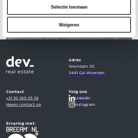
Selectie toestaan
t
i
e
Weigeren
Adres
Westdam 3G
3441 GA Woerden
Contact
Volg ons
+31 30 369 05 39
LinkedIn
Neem contact op
Instagram
Ervaring met: